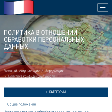
Пере
навиг
ПОЛИТИКА В ОТНОШЕНИИ
ОБРАБОТКИ ПЕРСОНАЛЬНЫХ
ДАННЫХ
Визовый центр Франции
Информация
Политика конфиденциальности
КАТЕГОРИИ
1. Общие положения