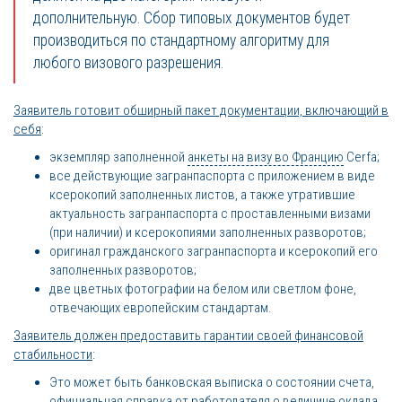
дополнительную. Сбор типовых документов будет
производиться по стандартному алгоритму для
любого визового разрешения.
Заявитель готовит обширный пакет документации, включающий в
себя
:
экземпляр заполненной
анкеты на визу во Францию
Cerfa;
все действующие загранпаспорта с приложением в виде
ксерокопий заполненных листов, а также утратившие
актуальность загранпаспорта с проставленными визами
(при наличии) и ксерокопиями заполненных разворотов;
оригинал гражданского загранпаспорта и ксерокопий его
заполненных разворотов;
две цветных фотографии на белом или светлом фоне,
отвечающих европейским стандартам.
Заявитель должен предоставить гарантии своей финансовой
стабильности
:
Это может быть банковская выписка о состоянии счета,
официальная справка от работодателя о величине оклада,